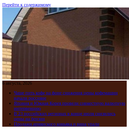
Перейти к содержимому
6 августа, 2026
Чаще пить кофе на фоне снижения цены кофемашин
начали россияне
Япония и Южная Корея провели совместную валютную
интервенцию
В 23 российских регионах в конце июля снизились
цены на бензин
Продажи армянского коньяка и вина упали