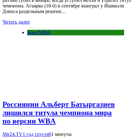
раз выступал в январе, когда уступил Келли и утратил титул
чемпиона. Агьярко (18-0) в сентябре выиграл у Ишмаэля
Дэвиса раздельным решени…
Читать далее
Бокс/MMA
Россиянин Альберт Батыргазиев
лишился титула чемпиона мира
по версии WBA
Mir24.TV
1 год спустя
0
1 минуты