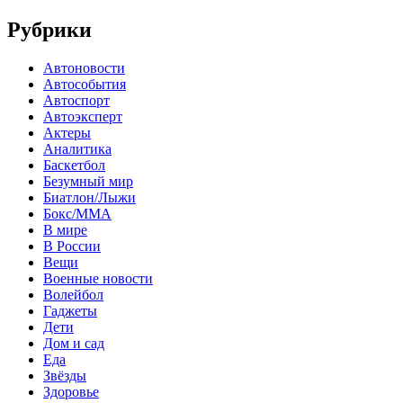
Рубрики
Автоновости
Автособытия
Автоспорт
Автоэксперт
Актеры
Аналитика
Баскетбол
Безумный мир
Биатлон/Лыжи
Бокс/MMA
В мире
В России
Вещи
Военные новости
Волейбол
Гаджеты
Дети
Дом и сад
Еда
Звёзды
Здоровье