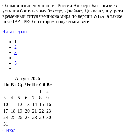
Олимпийский чемпион из России Альберт Батыргазиев
уступил британскому боксеру Джеймсу Диккенсу и утратил
временный титул чемпиона мира по версии WBA, а также
пояс IBA. PRO во втором полулегком весе….
Читать далее
1
2
3
…
5
Август 2026
Пн
Вт
Ср
Чт
Пт
Сб
Вс
1
2
3
4
5
6
7
8
9
10
11
12
13
14
15
16
17
18
19
20
21
22
23
24
25
26
27
28
29
30
31
« Июл