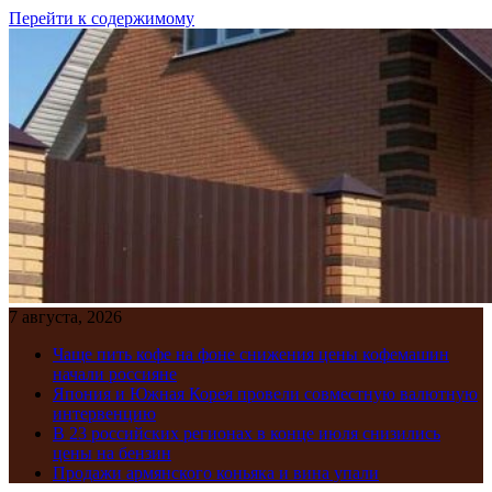
Перейти к содержимому
7 августа, 2026
Чаще пить кофе на фоне снижения цены кофемашин
начали россияне
Япония и Южная Корея провели совместную валютную
интервенцию
В 23 российских регионах в конце июля снизились
цены на бензин
Продажи армянского коньяка и вина упали