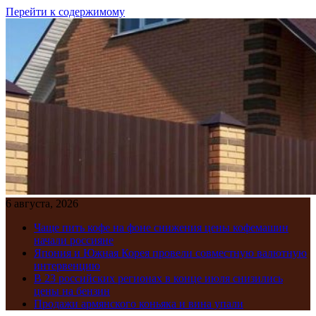
Перейти к содержимому
6 августа, 2026
Чаще пить кофе на фоне снижения цены кофемашин
начали россияне
Япония и Южная Корея провели совместную валютную
интервенцию
В 23 российских регионах в конце июля снизились
цены на бензин
Продажи армянского коньяка и вина упали