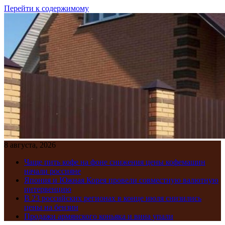
Перейти к содержимому
8 августа, 2026
Чаще пить кофе на фоне снижения цены кофемашин
начали россияне
Япония и Южная Корея провели совместную валютную
интервенцию
В 23 российских регионах в конце июля снизились
цены на бензин
Продажи армянского коньяка и вина упали