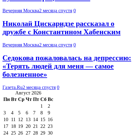
Вечерняя Москва
2 месяца спустя
0
Николай Цискаридзе рассказал о
дружбе с Константином Хабенским
Вечерняя Москва
2 месяца спустя
0
Седокова пожаловалась на депрессию:
«Терять людей для меня — самое
болезненное»
Газета.Ru
2 месяца спустя
0
Август 2026
Пн
Вт
Ср
Чт
Пт
Сб
Вс
1
2
3
4
5
6
7
8
9
10
11
12
13
14
15
16
17
18
19
20
21
22
23
24
25
26
27
28
29
30