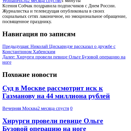
WomanHit.ru
2 месяца спустя
0
1 минуты
Ксения Собчак поздравила подписчиков с Днем России.
Журналистка и телеведущая опубликовала в своих
социальных сетях лаконичное, но эмоциональное обращение,
посвященное празднику.
Навигация по записям
Предыдущая:
Николай Цискаридзе рассказал о дружбе с
Константином Хабенским
Далее:
Хирурги провели певице Ольге Бузовой операцию на
ноге
Похожие новости
Суд в Москве рассмотрит иск к
Газманову на 44 миллиона рублей
Вечерняя Москва
2 месяца спустя
0
Хирурги провели певице Ольге
Бузовой операцию на ноге