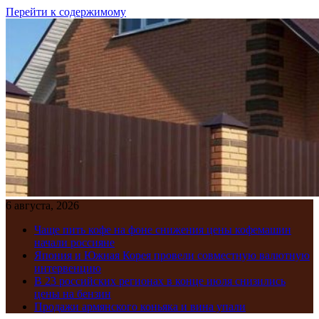
Перейти к содержимому
6 августа, 2026
Чаще пить кофе на фоне снижения цены кофемашин
начали россияне
Япония и Южная Корея провели совместную валютную
интервенцию
В 23 российских регионах в конце июля снизились
цены на бензин
Продажи армянского коньяка и вина упали