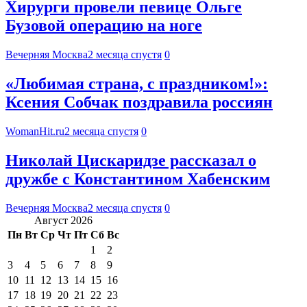
Хирурги провели певице Ольге
Бузовой операцию на ноге
Вечерняя Москва
2 месяца спустя
0
«Любимая страна, с праздником!»:
Ксения Собчак поздравила россиян
WomanHit.ru
2 месяца спустя
0
Николай Цискаридзе рассказал о
дружбе с Константином Хабенским
Вечерняя Москва
2 месяца спустя
0
Август 2026
Пн
Вт
Ср
Чт
Пт
Сб
Вс
1
2
3
4
5
6
7
8
9
10
11
12
13
14
15
16
17
18
19
20
21
22
23