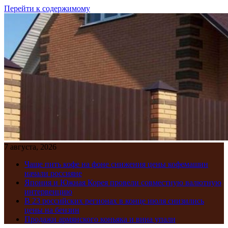
Перейти к содержимому
7 августа, 2026
Чаще пить кофе на фоне снижения цены кофемашин
начали россияне
Япония и Южная Корея провели совместную валютную
интервенцию
В 23 российских регионах в конце июля снизились
цены на бензин
Продажи армянского коньяка и вина упали