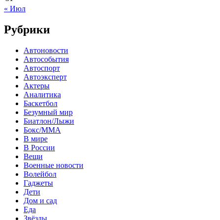
« Июл
Рубрики
Автоновости
Автособытия
Автоспорт
Автоэксперт
Актеры
Аналитика
Баскетбол
Безумный мир
Биатлон/Лыжи
Бокс/MMA
В мире
В России
Вещи
Военные новости
Волейбол
Гаджеты
Дети
Дом и сад
Еда
Звёзды