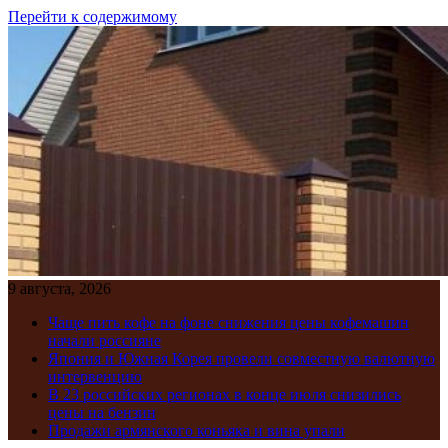
Перейти к содержимому
9 августа, 2026
Чаще пить кофе на фоне снижения цены кофемашин
начали россияне
Япония и Южная Корея провели совместную валютную
интервенцию
В 23 российских регионах в конце июля снизились
цены на бензин
Продажи армянского коньяка и вина упали