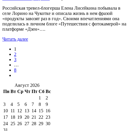
Российская тревел-блогерша Елена Лисейкина побывала в
селе Лорино на Чукотке и описала жизнь в нем фразой
«продукты завозят раз в год». Своими впечатлениями она
поделилась в личном блоге «Путешествия с фотокамерой» на
платформе «Дзен»….
Читать далее
1
2
3
…
8
Август 2026
Пн
Вт
Ср
Чт
Пт
Сб
Вс
1
2
3
4
5
6
7
8
9
10
11
12
13
14
15
16
17
18
19
20
21
22
23
24
25
26
27
28
29
30
31