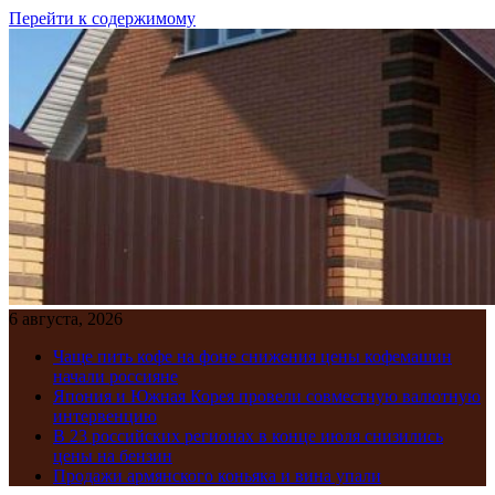
Перейти к содержимому
6 августа, 2026
Чаще пить кофе на фоне снижения цены кофемашин
начали россияне
Япония и Южная Корея провели совместную валютную
интервенцию
В 23 российских регионах в конце июля снизились
цены на бензин
Продажи армянского коньяка и вина упали