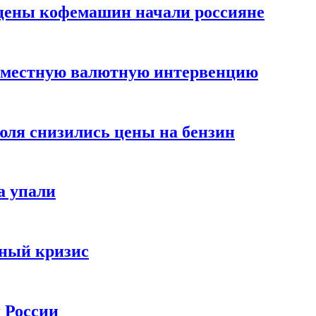
цены кофемашин начали россияне
вместную валютную интервенцию
июля снизились цены на бензин
а упали
зный кризис
х России