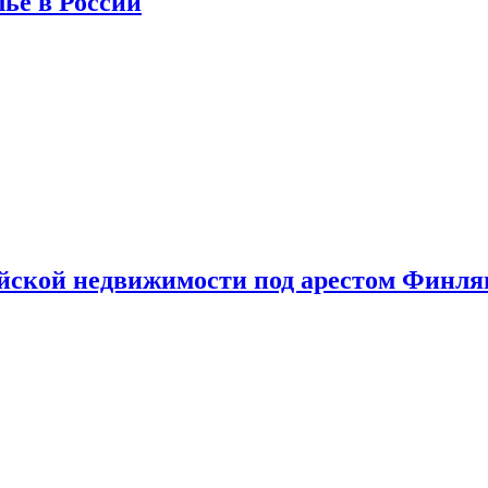
лье в России
ийской недвижимости под арестом Финл