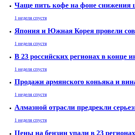
Чаще пить кофе на фоне снижения 
1 неделя спустя
Япония и Южная Корея провели со
1 неделя спустя
В 23 российских регионах в конце 
1 неделя спустя
Продажи армянского коньяка и вин
1 неделя спустя
Алмазной отрасли предрекли серье
1 неделя спустя
Цены на бензин упали в 23 региона