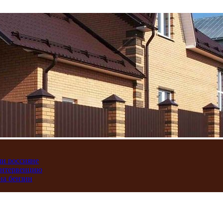
ли россияне
интервенцию
на бензин