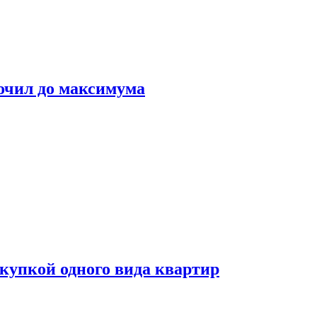
очил до максимума
окупкой одного вида квартир