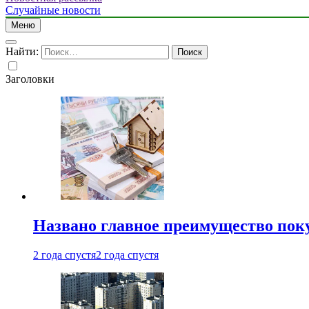
Случайные новости
Меню
Найти:
Заголовки
Названо главное преимущество пок
2 года спустя
2 года спустя