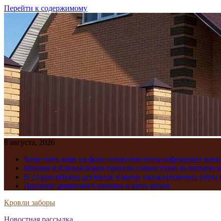
Перейти к содержимому
8 августа, 2026
Чаще пить кофе на фоне снижения цены кофемашин нача
Япония и Южная Корея провели совместную валютную 
В 23 российских регионах в конце июля снизились цены 
Продажи армянского коньяка и вина упали
Кровли заборы
Новостная рассылка