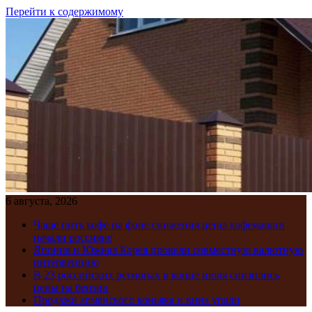
Перейти к содержимому
6 августа, 2026
Чаще пить кофе на фоне снижения цены кофемашин
начали россияне
Япония и Южная Корея провели совместную валютную
интервенцию
В 23 российских регионах в конце июля снизились
цены на бензин
Продажи армянского коньяка и вина упали