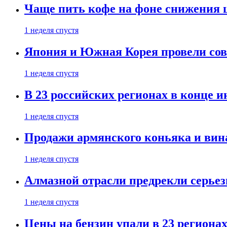
Чаще пить кофе на фоне снижения 
1 неделя спустя
Япония и Южная Корея провели со
1 неделя спустя
В 23 российских регионах в конце 
1 неделя спустя
Продажи армянского коньяка и вин
1 неделя спустя
Алмазной отрасли предрекли серье
1 неделя спустя
Цены на бензин упали в 23 региона