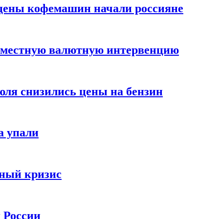
цены кофемашин начали россияне
вместную валютную интервенцию
июля снизились цены на бензин
а упали
зный кризис
х России