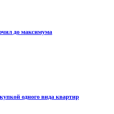
очил до максимума
окупкой одного вида квартир