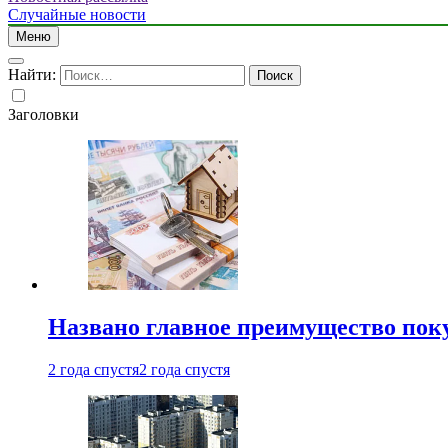
Случайные новости
Меню
Найти:
Заголовки
Названо главное преимущество пок
2 года спустя
2 года спустя