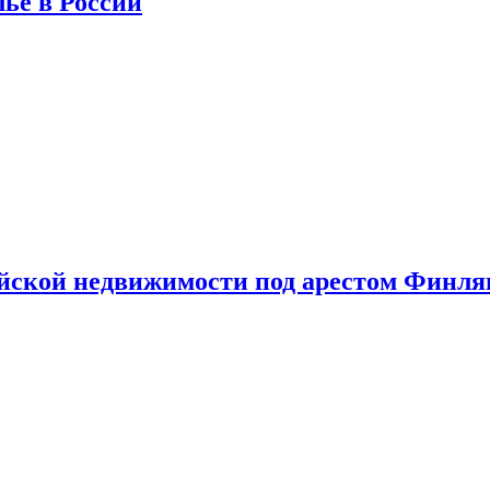
лье в России
ийской недвижимости под арестом Финл