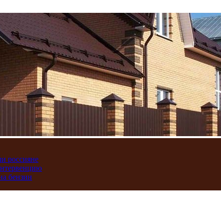
ли россияне
интервенцию
на бензин