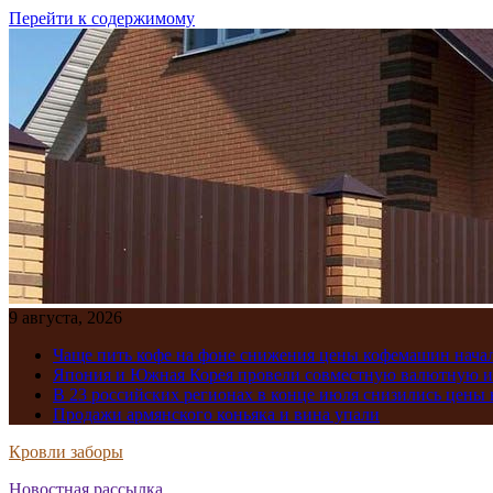
Перейти к содержимому
9 августа, 2026
Чаще пить кофе на фоне снижения цены кофемашин нача
Япония и Южная Корея провели совместную валютную 
В 23 российских регионах в конце июля снизились цены 
Продажи армянского коньяка и вина упали
Кровли заборы
Новостная рассылка