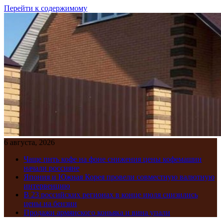
Перейти к содержимому
6 августа, 2026
Чаще пить кофе на фоне снижения цены кофемашин
начали россияне
Япония и Южная Корея провели совместную валютную
интервенцию
В 23 российских регионах в конце июля снизились
цены на бензин
Продажи армянского коньяка и вина упали