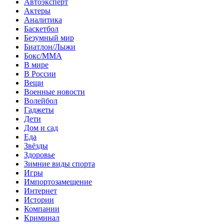
Автоэксперт
Актеры
Аналитика
Баскетбол
Безумный мир
Биатлон/Лыжи
Бокс/MMA
В мире
В России
Вещи
Военные новости
Волейбол
Гаджеты
Дети
Дом и сад
Еда
Звёзды
Здоровье
Зимние виды спорта
Игры
Импортозамещение
Интернет
Истории
Компании
Криминал