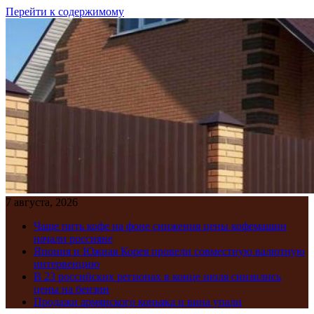
Перейти к содержимому
7 августа, 2026
Чаще пить кофе на фоне снижения цены кофемашин
начали россияне
Япония и Южная Корея провели совместную валютную
интервенцию
В 23 российских регионах в конце июля снизились
цены на бензин
Продажи армянского коньяка и вина упали