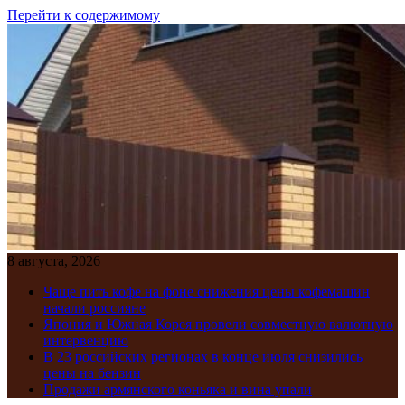
Перейти к содержимому
8 августа, 2026
Чаще пить кофе на фоне снижения цены кофемашин
начали россияне
Япония и Южная Корея провели совместную валютную
интервенцию
В 23 российских регионах в конце июля снизились
цены на бензин
Продажи армянского коньяка и вина упали