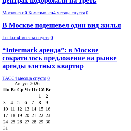
центрах подорожали на треть
Московский Комсомолец
4 месяца спустя
0
В Москве подешевел один вид жилья
Lenta.ru
4 месяца спустя
0
“Intermark аренда”: в Москве
сократилось предложение на рынке
аренды элитных квартир
ТАСС
4 месяца спустя
0
Август 2026
Пн
Вт
Ср
Чт
Пт
Сб
Вс
1
2
3
4
5
6
7
8
9
10
11
12
13
14
15
16
17
18
19
20
21
22
23
24
25
26
27
28
29
30
31