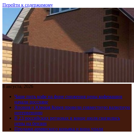
Перейти к содержимому
8 августа, 2026
Чаще пить кофе на фоне снижения цены кофемашин
начали россияне
Япония и Южная Корея провели совместную валютную
интервенцию
В 23 российских регионах в конце июля снизились
цены на бензин
Продажи армянского коньяка и вина упали