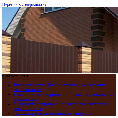
Перейти к содержимому
8 августа, 2026
Чаще пить кофе на фоне снижения цены кофемашин
начали россияне
Япония и Южная Корея провели совместную валютную
интервенцию
В 23 российских регионах в конце июля снизились
цены на бензин
Продажи армянского коньяка и вина упали