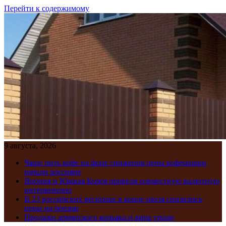
Перейти к содержимому
9 августа, 2026
Чаще пить кофе на фоне снижения цены кофемашин
начали россияне
Япония и Южная Корея провели совместную валютную
интервенцию
В 23 российских регионах в конце июля снизились
цены на бензин
Продажи армянского коньяка и вина упали