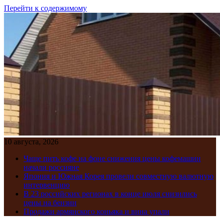
Перейти к содержимому
10 августа, 2026
Чаще пить кофе на фоне снижения цены кофемашин
начали россияне
Япония и Южная Корея провели совместную валютную
интервенцию
В 23 российских регионах в конце июля снизились
цены на бензин
Продажи армянского коньяка и вина упали