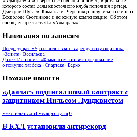
«Адмирал» и «Северсталь» совершили обмен, в результате
которого состав дальневосточного клуба пополнил вратарь
Дмитрий Шугаев. Команда из Череповца получила голкипера
Всеволода Скотникова и денежную компенсацию. Об этом
сообщает пресс-служба «Адмирала».
Навигация по записям
Предыдущая:
«Урал» хочет взять в аренду полузащитника
«Зенита» Васильева
Далее:
Источник: «Фламенго» готовит предложение
о покупке хавбека «Спартака» Барко
Похожие новости
«Даллас» подписал новый контракт с
защитником Нильсом Лундквистом
Чемпионат.com
4 месяца спустя
0
В КХЛ установили антирекорд