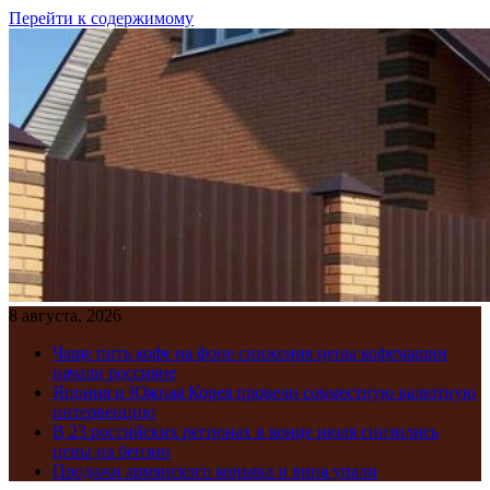
Перейти к содержимому
8 августа, 2026
Чаще пить кофе на фоне снижения цены кофемашин
начали россияне
Япония и Южная Корея провели совместную валютную
интервенцию
В 23 российских регионах в конце июля снизились
цены на бензин
Продажи армянского коньяка и вина упали