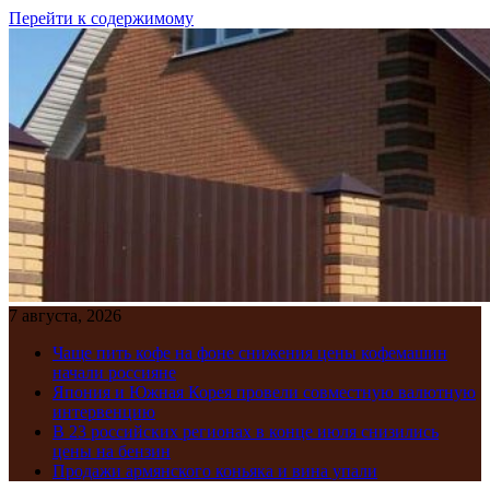
Перейти к содержимому
7 августа, 2026
Чаще пить кофе на фоне снижения цены кофемашин
начали россияне
Япония и Южная Корея провели совместную валютную
интервенцию
В 23 российских регионах в конце июля снизились
цены на бензин
Продажи армянского коньяка и вина упали