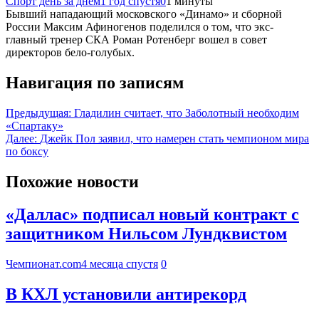
Спорт день за днем
1 год спустя
0
1 минуты
Бывший нападающий московского «Динамо» и сборной
России Максим Афиногенов поделился о том, что экс-
главный тренер СКА Роман Ротенберг вошел в совет
директоров бело-голубых.
Навигация по записям
Предыдущая:
Гладилин считает, что Заболотный необходим
«Спартаку»
Далее:
Джейк Пол заявил, что намерен стать чемпионом мира
по боксу
Похожие новости
«Даллас» подписал новый контракт с
защитником Нильсом Лундквистом
Чемпионат.com
4 месяца спустя
0
В КХЛ установили антирекорд