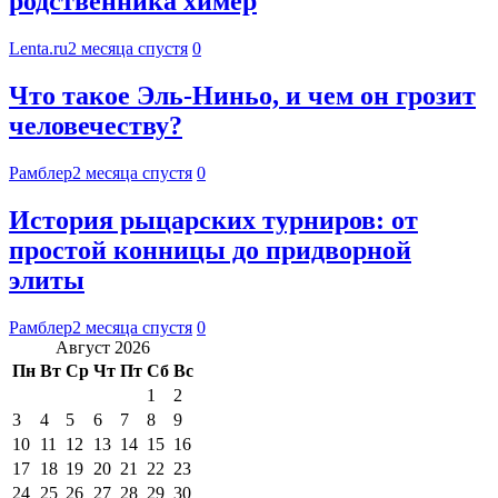
родственника химер
Lenta.ru
2 месяца спустя
0
Что такое Эль-Ниньо, и чем он грозит
человечеству?
Рамблер
2 месяца спустя
0
История рыцарских турниров: от
простой конницы до придворной
элиты
Рамблер
2 месяца спустя
0
Август 2026
Пн
Вт
Ср
Чт
Пт
Сб
Вс
1
2
3
4
5
6
7
8
9
10
11
12
13
14
15
16
17
18
19
20
21
22
23
24
25
26
27
28
29
30