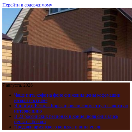
Перейти к содержимому
7 августа, 2026
Чаще пить кофе на фоне снижения цены кофемашин
начали россияне
Япония и Южная Корея провели совместную валютную
интервенцию
В 23 российских регионах в конце июля снизились
цены на бензин
Продажи армянского коньяка и вина упали