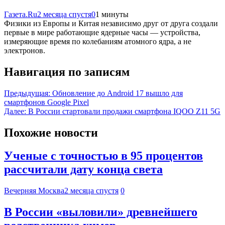
Газета.Ru
2 месяца спустя
0
1 минуты
Физики из Европы и Китая независимо друг от друга создали
первые в мире работающие ядерные часы — устройства,
измеряющие время по колебаниям атомного ядра, а не
электронов.
Навигация по записям
Предыдущая:
Обновление до Android 17 вышло для
смартфонов Google Pixel
Далее:
В России стартовали продажи смартфона IQOO Z11 5G
Похожие новости
Ученые с точностью в 95 процентов
рассчитали дату конца света
Вечерняя Москва
2 месяца спустя
0
В России «выловили» древнейшего