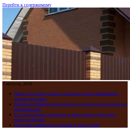
Перейти к содержимому
7 августа, 2026
Чаще пить кофе на фоне снижения цены кофемашин
начали россияне
Япония и Южная Корея провели совместную валютную
интервенцию
В 23 российских регионах в конце июля снизились
цены на бензин
Продажи армянского коньяка и вина упали