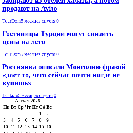
забирают из отелей халаты, а потом
продают на Avito
TourDom
5 месяцев спустя
0
Гостиницы Турции могут снизить
цены на лето
TourDom
5 месяцев спустя
0
Россиянка описала Монголию фразой
«дает то, чего сейчас почти нигде не
купишь»
Lenta.ru
5 месяцев спустя
0
Август 2026
Пн
Вт
Ср
Чт
Пт
Сб
Вс
1
2
3
4
5
6
7
8
9
10
11
12
13
14
15
16