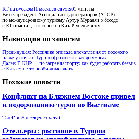
RT на русском
11 месяцев спустя
0
1 минуты
Вице-президент Ассоциации туроператоров (АТОР)
по международному туризму Артур Мурадян в беседе
с RT отметил, что спрос на Китай увеличился.
Навигация по записям
Предыдущая:
Россиянка описала впечатления от похожего
на дачу отеля в Турции фразой «от вау до ужаса»
Далее:
В КНР — по загранпаспорту: как будет работать безвиз
с Китаем и что необходимо знать
Похожие новости
Конфликт на Ближнем Востоке привел
к подорожанию туров во Вьетнаме
TourDom
5 месяцев спустя
0
Отельеры: россияне в Турции