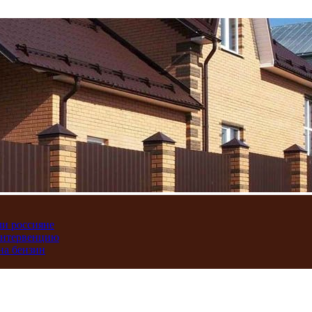
ли россияне
интервенцию
на бензин