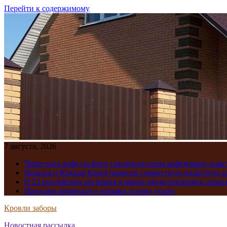
Перейти к содержимому
7 августа, 2026
Чаще пить кофе на фоне снижения цены кофемашин нача
Япония и Южная Корея провели совместную валютную 
В 23 российских регионах в конце июля снизились цены 
Продажи армянского коньяка и вина упали
Кровли заборы
Новостная рассылка