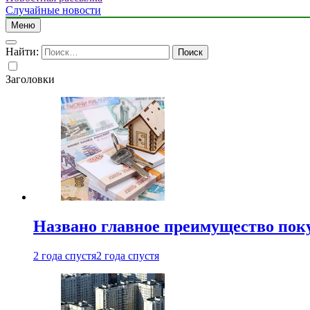
Случайные новости
Меню
Найти:
Заголовки
Названо главное преимущество пок
2 года спустя
2 года спустя