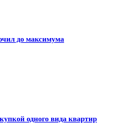
очил до максимума
окупкой одного вида квартир