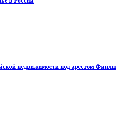
лье в России
ийской недвижимости под арестом Финл