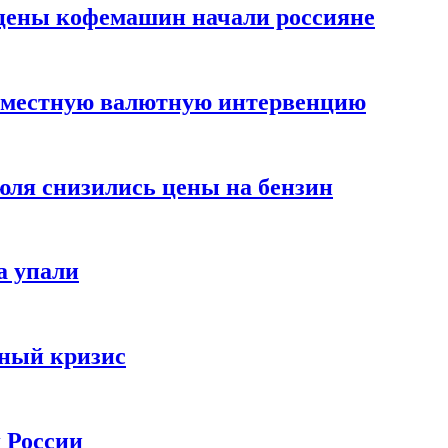
цены кофемашин начали россияне
вместную валютную интервенцию
июля снизились цены на бензин
а упали
зный кризис
х России