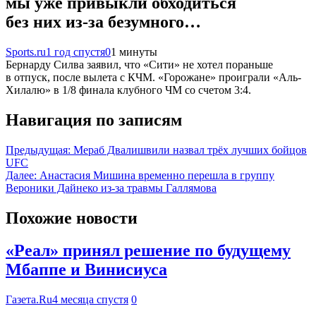
мы уже привыкли обходиться
без них из-за безумного…
Sports.ru
1 год спустя
0
1 минуты
Бернарду Силва заявил, что «Сити» не хотел пораньше
в отпуск, после вылета с КЧМ. «Горожане» проиграли «Аль-
Хилалю» в 1/8 финала клубного ЧМ со счетом 3:4.
Навигация по записям
Предыдущая:
Мераб Двалишвили назвал трёх лучших бойцов
UFC
Далее:
Анастасия Мишина временно перешла в группу
Вероники Дайнеко из-за травмы Галлямова
Похожие новости
«Реал» принял решение по будущему
Мбаппе и Винисиуса
Газета.Ru
4 месяца спустя
0