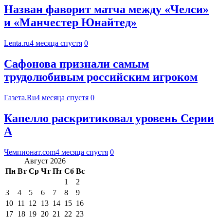
Назван фаворит матча между «Челси»
и «Манчестер Юнайтед»
Lenta.ru
4 месяца спустя
0
Сафонова признали самым
трудолюбивым российским игроком
Газета.Ru
4 месяца спустя
0
Капелло раскритиковал уровень Серии
А
Чемпионат.com
4 месяца спустя
0
Август 2026
Пн
Вт
Ср
Чт
Пт
Сб
Вс
1
2
3
4
5
6
7
8
9
10
11
12
13
14
15
16
17
18
19
20
21
22
23