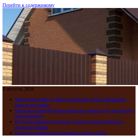
Перейти к содержимому
8 августа, 2026
Чаще пить кофе на фоне снижения цены кофемашин
начали россияне
Япония и Южная Корея провели совместную валютную
интервенцию
В 23 российских регионах в конце июля снизились
цены на бензин
Продажи армянского коньяка и вина упали