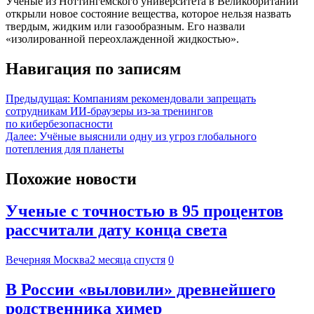
Ученые из Ноттингемского университета в Великобритании
открыли новое состояние вещества, которое нельзя назвать
твердым, жидким или газообразным. Его назвали
«изолированной переохлажденной жидкостью».
Навигация по записям
Предыдущая:
Компаниям рекомендовали запрещать
сотрудникам ИИ-браузеры из-за тренингов
по кибербезопасности
Далее:
Учёные выяснили одну из угроз глобального
потепления для планеты
Похожие новости
Ученые с точностью в 95 процентов
рассчитали дату конца света
Вечерняя Москва
2 месяца спустя
0
В России «выловили» древнейшего
родственника химер