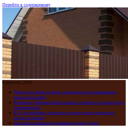
Перейти к содержимому
8 августа, 2026
Чаще пить кофе на фоне снижения цены кофемашин
начали россияне
Япония и Южная Корея провели совместную валютную
интервенцию
В 23 российских регионах в конце июля снизились
цены на бензин
Продажи армянского коньяка и вина упали