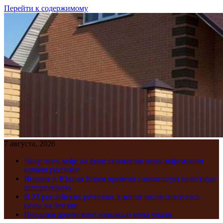
Перейти к содержимому
7 августа, 2026
Чаще пить кофе на фоне снижения цены кофемашин
начали россияне
Япония и Южная Корея провели совместную валютную
интервенцию
В 23 российских регионах в конце июля снизились
цены на бензин
Продажи армянского коньяка и вина упали