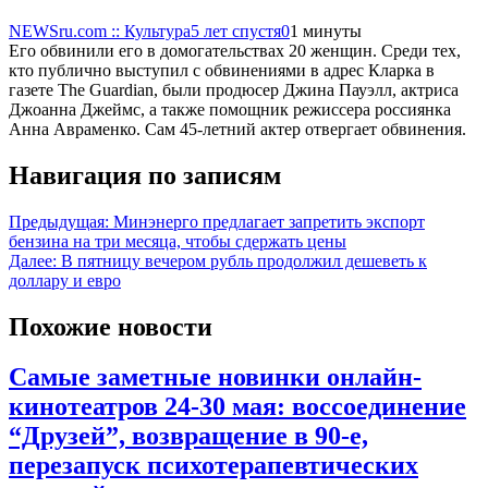
NEWSru.com :: Культура
5 лет спустя
0
1 минуты
Его обвинили его в домогательствах 20 женщин. Среди тех,
кто публично выступил с обвинениями в адрес Кларка в
газете The Guardian, были продюсер Джина Пауэлл, актриса
Джоанна Джеймс, а также помощник режиссера россиянка
Анна Авраменко. Сам 45-летний актер отвергает обвинения.
Навигация по записям
Предыдущая:
Минэнерго предлагает запретить экспорт
бензина на три месяца, чтобы сдержать цены
Далее:
В пятницу вечером рубль продолжил дешеветь к
доллару и евро
Похожие новости
Самые заметные новинки онлайн-
кинотеатров 24-30 мая: воссоединение
“Друзей”, возвращение в 90-е,
перезапуск психотерапевтических