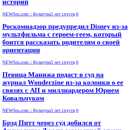
историй
NEWSru.com :: Культура
5 лет спустя
0
Роскомнадзор предупредил Disney из-за
мультфильма c героем-геем, который
боится рассказать родителям о своей
ориентации
NEWSru.com :: Культура
5 лет спустя
0
Певица Манижа подаст в суд на
журнал Wonderzine из-за колонки о ее
связях с АП и миллиардером Юрием
Ковальчуком
NEWSru.com :: Культура
5 лет спустя
0
Брэд Питт через суд добился от