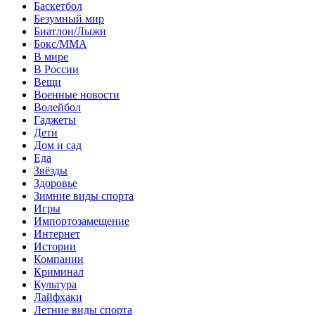
Баскетбол
Безумный мир
Биатлон/Лыжи
Бокс/MMA
В мире
В России
Вещи
Военные новости
Волейбол
Гаджеты
Дети
Дом и сад
Еда
Звёзды
Здоровье
Зимние виды спорта
Игры
Импортозамещение
Интернет
Истории
Компании
Криминал
Культура
Лайфхаки
Летние виды спорта