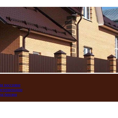
ли россияне
интервенцию
на бензин