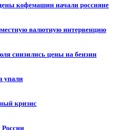
цены кофемашин начали россияне
вместную валютную интервенцию
июля снизились цены на бензин
а упали
зный кризис
х России