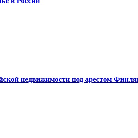
лье в России
ийской недвижимости под арестом Финл