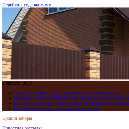
Перейти к содержимому
6 августа, 2026
Чаще пить кофе на фоне снижения цены кофемашин нача
Япония и Южная Корея провели совместную валютную 
В 23 российских регионах в конце июля снизились цены 
Продажи армянского коньяка и вина упали
Кровли заборы
Новостная рассылка