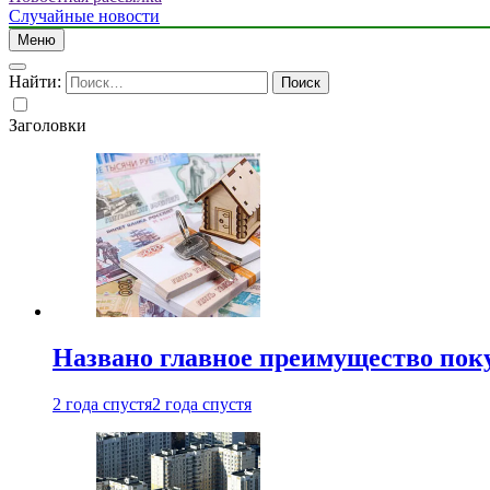
Случайные новости
Меню
Найти:
Заголовки
Названо главное преимущество пок
2 года спустя
2 года спустя