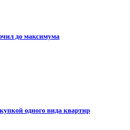
очил до максимума
окупкой одного вида квартир