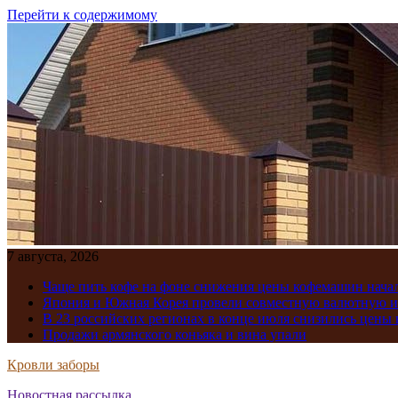
Перейти к содержимому
7 августа, 2026
Чаще пить кофе на фоне снижения цены кофемашин нача
Япония и Южная Корея провели совместную валютную 
В 23 российских регионах в конце июля снизились цены 
Продажи армянского коньяка и вина упали
Кровли заборы
Новостная рассылка