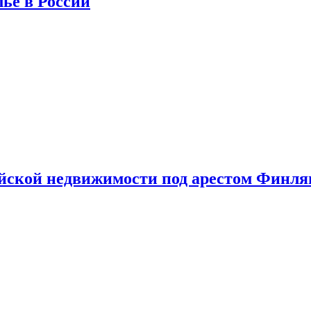
лье в России
ийской недвижимости под арестом Финл