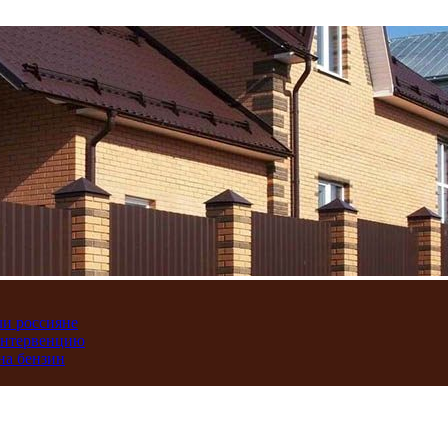
ли россияне
интервенцию
на бензин