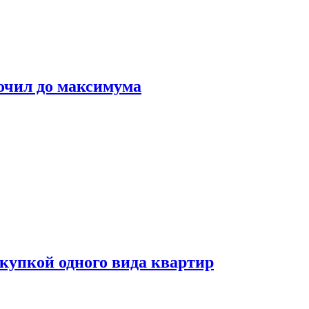
очил до максимума
окупкой одного вида квартир