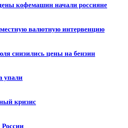
цены кофемашин начали россияне
вместную валютную интервенцию
июля снизились цены на бензин
а упали
зный кризис
х России