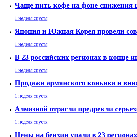
Чаще пить кофе на фоне снижения 
1 неделя спустя
Япония и Южная Корея провели со
1 неделя спустя
В 23 российских регионах в конце 
1 неделя спустя
Продажи армянского коньяка и вин
1 неделя спустя
Алмазной отрасли предрекли серье
1 неделя спустя
Цены на бензин упали в 23 региона