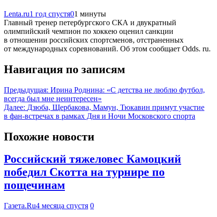
Lenta.ru
1 год спустя
0
1 минуты
Главный тренер петербургского СКА и двукратный
олимпийский чемпион по хоккею оценил санкции
в отношении российских спортсменов, отстраненных
от международных соревнований. Об этом сообщает Odds. ru.
Навигация по записям
Предыдущая:
Ирина Роднина: «С детства не люблю футбол,
всегда был мне неинтересен»
Далее:
Дзюба, Щербакова, Мамун, Тюкавин примут участие
в фан-встречах в рамках Дня и Ночи Московского спорта
Похожие новости
Российский тяжеловес Камоцкий
победил Скотта на турнире по
пощечинам
Газета.Ru
4 месяца спустя
0