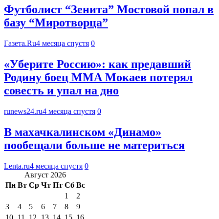
Футболист “Зенита” Мостовой попал в
базу “Миротворца”
Газета.Ru
4 месяца спустя
0
«Уберите Россию»: как предавший
Родину боец ММА Мокаев потерял
совесть и упал на дно
runews24.ru
4 месяца спустя
0
В махачкалинском «Динамо»
пообещали больше не материться
Lenta.ru
4 месяца спустя
0
Август 2026
Пн
Вт
Ср
Чт
Пт
Сб
Вс
1
2
3
4
5
6
7
8
9
10
11
12
13
14
15
16