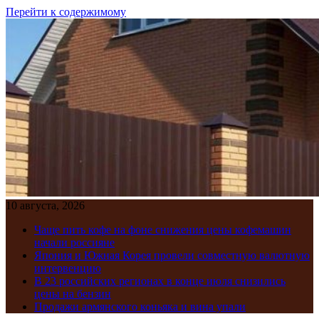
Перейти к содержимому
10 августа, 2026
Чаще пить кофе на фоне снижения цены кофемашин
начали россияне
Япония и Южная Корея провели совместную валютную
интервенцию
В 23 российских регионах в конце июля снизились
цены на бензин
Продажи армянского коньяка и вина упали