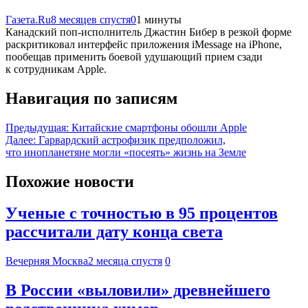
Газета.Ru
8 месяцев спустя
0
1 минуты
Канадский поп-исполнитель Джастин Бибер в резкой форме
раскритиковал интерфейс приложения iMessage на iPhone,
пообещав применить боевой удушающий прием сзади
к сотрудникам Apple.
Навигация по записям
Предыдущая:
Китайские смартфоны обошли Apple
Далее:
Гарвардский астрофизик предположил,
что инопланетяне могли «посеять» жизнь на Земле
Похожие новости
Ученые с точностью в 95 процентов
рассчитали дату конца света
Вечерняя Москва
2 месяца спустя
0
В России «выловили» древнейшего