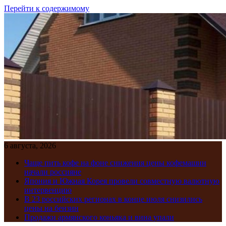
Перейти к содержимому
6 августа, 2026
Чаще пить кофе на фоне снижения цены кофемашин
начали россияне
Япония и Южная Корея провели совместную валютную
интервенцию
В 23 российских регионах в конце июля снизились
цены на бензин
Продажи армянского коньяка и вина упали