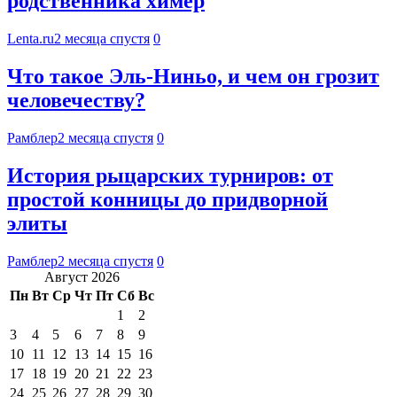
родственника химер
Lenta.ru
2 месяца спустя
0
Что такое Эль-Ниньо, и чем он грозит
человечеству?
Рамблер
2 месяца спустя
0
История рыцарских турниров: от
простой конницы до придворной
элиты
Рамблер
2 месяца спустя
0
Август 2026
Пн
Вт
Ср
Чт
Пт
Сб
Вс
1
2
3
4
5
6
7
8
9
10
11
12
13
14
15
16
17
18
19
20
21
22
23
24
25
26
27
28
29
30