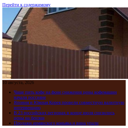
Перейти к содержимому
10 августа, 2026
Чаще пить кофе на фоне снижения цены кофемашин
начали россияне
Япония и Южная Корея провели совместную валютную
интервенцию
В 23 российских регионах в конце июля снизились
цены на бензин
Продажи армянского коньяка и вина упали