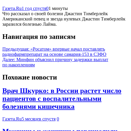
Газета.Ru
1 год спустя
0
1 минуты
Что рассказал о своей болезни Джастин Тимберлейк
Американский певец и звезда нулевых Джастин Тимберлейк
заразился болезнью Лайма.
Навигация по записям
Предыдущая:
«Росатом» впервые начал поставлять
радиофармпрепарат на основе самария-153 в СЗФО
Далее:
Минфин объяснил причину задержки выплат
по накоплениям
Похожие новости
Врач Шкурко: в России растет число
пациентов с воспалительными
болезнями кишечника
Газета.Ru
5 месяцев спустя
0