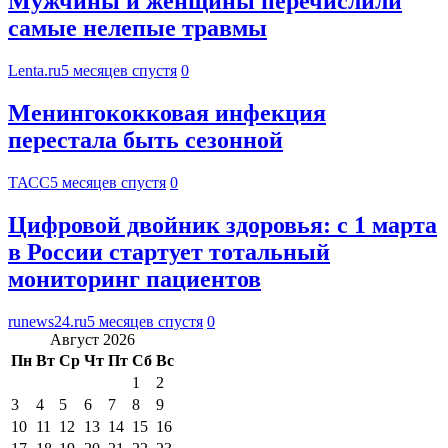
Мужчины и женщины перечислили
самые нелепые травмы
Lenta.ru
5 месяцев спустя
0
Менингококковая инфекция
перестала быть сезонной
ТАСС
5 месяцев спустя
0
Цифровой двойник здоровья: с 1 марта
в России стартует тотальный
мониторинг пациентов
runews24.ru
5 месяцев спустя
0
Август 2026
Пн
Вт
Ср
Чт
Пт
Сб
Вс
1
2
3
4
5
6
7
8
9
10
11
12
13
14
15
16