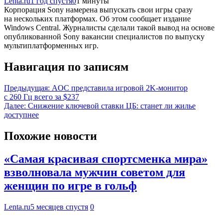
Lenta.ru
1 год спустя
0
1 минуты
Корпорация Sony намерена выпускать свои игры сразу
на нескольких платформах. Об этом сообщает издание
Windows Central. Журналисты сделали такой вывод на основе
опубликованной Sony вакансии специалистов по выпуску
мультиплатформенных игр.
Навигация по записям
Предыдущая:
AOC представила игровой 2K-монитор
с 260 Гц всего за $237
Далее:
Снижение ключевой ставки ЦБ: станет ли жилье
доступнее
Похожие новости
«Самая красивая спортсменка мира»
взволновала мужчин советом для
женщин по игре в гольф
Lenta.ru
5 месяцев спустя
0