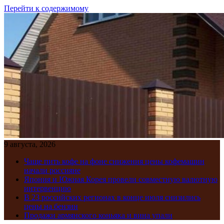
Перейти к содержимому
9 августа, 2026
Чаще пить кофе на фоне снижения цены кофемашин
начали россияне
Япония и Южная Корея провели совместную валютную
интервенцию
В 23 российских регионах в конце июля снизились
цены на бензин
Продажи армянского коньяка и вина упали