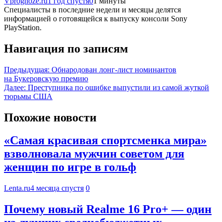
Vprognoze.ru
1 год спустя
0
1 минуты
Специалисты в последние недели и месяцы делятся
информацией о готовящейся к выпуску консоли Sony
PlayStation.
Навигация по записям
Предыдущая:
Обнародован лонг-лист номинантов
на Букеровскую премию
Далее:
Преступника по ошибке выпустили из самой жуткой
тюрьмы США
Похожие новости
«Самая красивая спортсменка мира»
взволновала мужчин советом для
женщин по игре в гольф
Lenta.ru
4 месяца спустя
0
Почему новый Realme 16 Pro+ — один