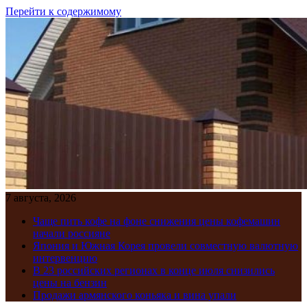
Перейти к содержимому
7 августа, 2026
Чаще пить кофе на фоне снижения цены кофемашин
начали россияне
Япония и Южная Корея провели совместную валютную
интервенцию
В 23 российских регионах в конце июля снизились
цены на бензин
Продажи армянского коньяка и вина упали