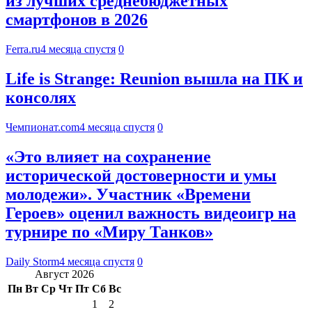
из лучших среднебюджетных
смартфонов в 2026
Ferra.ru
4 месяца спустя
0
Life is Strange: Reunion вышла на ПК и
консолях
Чемпионат.com
4 месяца спустя
0
«Это влияет на сохранение
исторической достоверности и умы
молодежи». Участник «Времени
Героев» оценил важность видеоигр на
турнире по «Миру Танков»
Daily Storm
4 месяца спустя
0
Август 2026
Пн
Вт
Ср
Чт
Пт
Сб
Вс
1
2