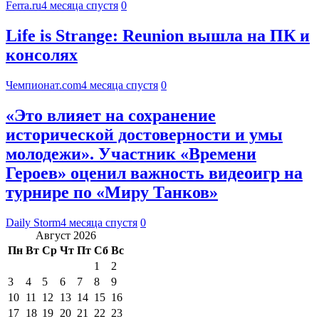
Ferra.ru
4 месяца спустя
0
Life is Strange: Reunion вышла на ПК и
консолях
Чемпионат.com
4 месяца спустя
0
«Это влияет на сохранение
исторической достоверности и умы
молодежи». Участник «Времени
Героев» оценил важность видеоигр на
турнире по «Миру Танков»
Daily Storm
4 месяца спустя
0
Август 2026
Пн
Вт
Ср
Чт
Пт
Сб
Вс
1
2
3
4
5
6
7
8
9
10
11
12
13
14
15
16
17
18
19
20
21
22
23