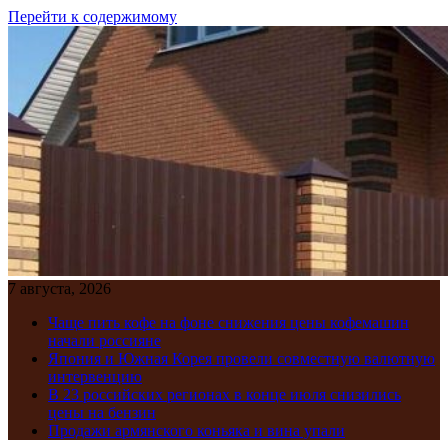
Перейти к содержимому
7 августа, 2026
Чаще пить кофе на фоне снижения цены кофемашин
начали россияне
Япония и Южная Корея провели совместную валютную
интервенцию
В 23 российских регионах в конце июля снизились
цены на бензин
Продажи армянского коньяка и вина упали