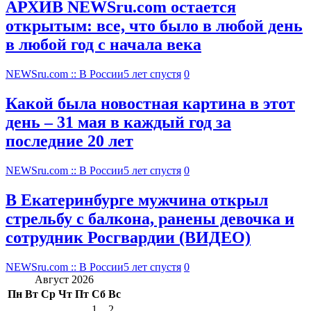
АРХИВ NEWSru.com остается
открытым: все, что было в любой день
в любой год с начала века
NEWSru.com :: В России
5 лет спустя
0
Какой была новостная картина в этот
день – 31 мая в каждый год за
последние 20 лет
NEWSru.com :: В России
5 лет спустя
0
В Екатеринбурге мужчина открыл
стрельбу с балкона, ранены девочка и
сотрудник Росгвардии (ВИДЕО)
NEWSru.com :: В России
5 лет спустя
0
Август 2026
Пн
Вт
Ср
Чт
Пт
Сб
Вс
1
2