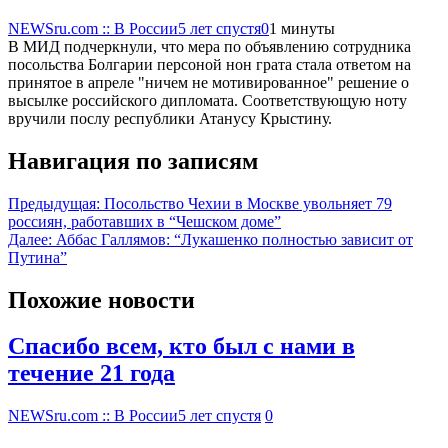
NEWSru.com :: В России
5 лет спустя
0
1 минуты
В МИД подчеркнули, что мера по объявлению сотрудника
посольства Болгарии персоной нон грата стала ответом на
принятое в апреле "ничем не мотивированное" решение о
высылке российского дипломата. Соответствующую ноту
вручили послу республики Атанусу Крыстину.
Навигация по записям
Предыдущая:
Посольство Чехии в Москве увольняет 79
россиян, работавших в “Чешском доме”
Далее:
Аббас Галлямов: “Лукашенко полностью зависит от
Путина”
Похожие новости
Спасибо всем, кто был с нами в
течение 21 года
NEWSru.com :: В России
5 лет спустя
0