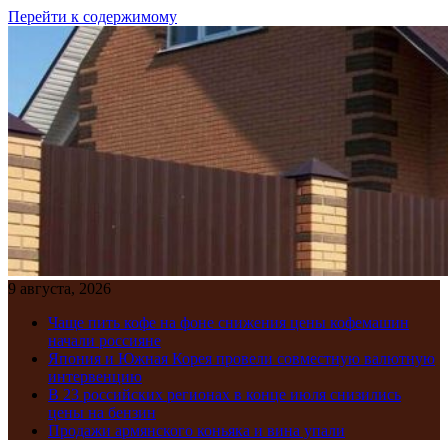
Перейти к содержимому
9 августа, 2026
Чаще пить кофе на фоне снижения цены кофемашин
начали россияне
Япония и Южная Корея провели совместную валютную
интервенцию
В 23 российских регионах в конце июля снизились
цены на бензин
Продажи армянского коньяка и вина упали