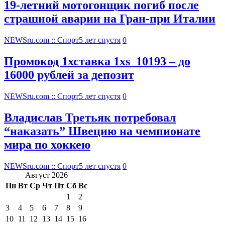
19-летний мотогонщик погиб после
страшной аварии на Гран-при Италии
NEWSru.com :: Спорт
5 лет спустя
0
Промокод 1хставка 1xs_10193 – до
16000 рублей за депозит
NEWSru.com :: Спорт
5 лет спустя
0
Владислав Третьяк потребовал
“наказать” Швецию на чемпионате
мира по хоккею
NEWSru.com :: Спорт
5 лет спустя
0
Август 2026
Пн
Вт
Ср
Чт
Пт
Сб
Вс
1
2
3
4
5
6
7
8
9
10
11
12
13
14
15
16