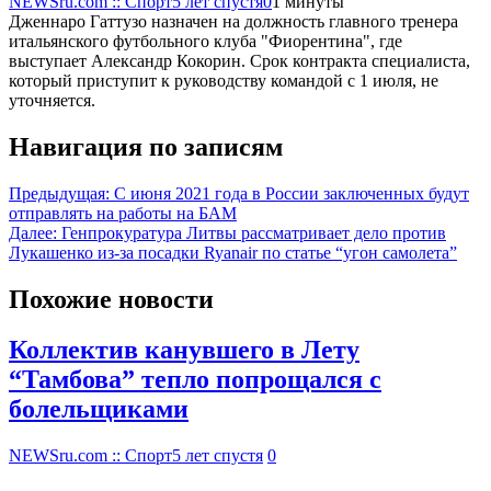
NEWSru.com :: Спорт
5 лет спустя
0
1 минуты
Дженнаро Гаттузо назначен на должность главного тренера
итальянского футбольного клуба "Фиорентина", где
выступает Александр Кокорин. Срок контракта специалиста,
который приступит к руководству командой с 1 июля, не
уточняется.
Навигация по записям
Предыдущая:
С июня 2021 года в России заключенных будут
отправлять на работы на БАМ
Далее:
Генпрокуратура Литвы рассматривает дело против
Лукашенко из-за посадки Ryanair по статье “угон самолета”
Похожие новости
Коллектив канувшего в Лету
“Тамбова” тепло попрощался с
болельщиками
NEWSru.com :: Спорт
5 лет спустя
0