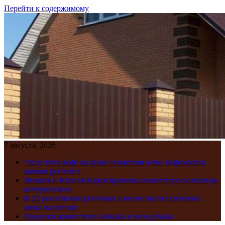
Перейти к содержимому
7 августа, 2026
Чаще пить кофе на фоне снижения цены кофемашин
начали россияне
Япония и Южная Корея провели совместную валютную
интервенцию
В 23 российских регионах в конце июля снизились
цены на бензин
Продажи армянского коньяка и вина упали