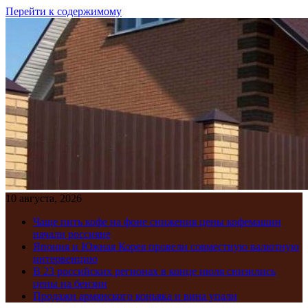
Перейти к содержимому
10 августа, 2026
Чаще пить кофе на фоне снижения цены кофемашин
начали россияне
Япония и Южная Корея провели совместную валютную
интервенцию
В 23 российских регионах в конце июля снизились
цены на бензин
Продажи армянского коньяка и вина упали