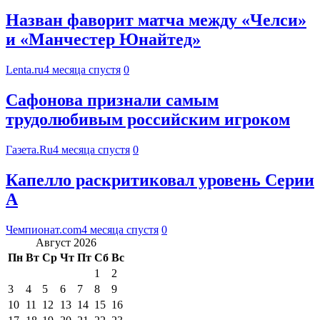
Назван фаворит матча между «Челси»
и «Манчестер Юнайтед»
Lenta.ru
4 месяца спустя
0
Сафонова признали самым
трудолюбивым российским игроком
Газета.Ru
4 месяца спустя
0
Капелло раскритиковал уровень Серии
А
Чемпионат.com
4 месяца спустя
0
Август 2026
Пн
Вт
Ср
Чт
Пт
Сб
Вс
1
2
3
4
5
6
7
8
9
10
11
12
13
14
15
16