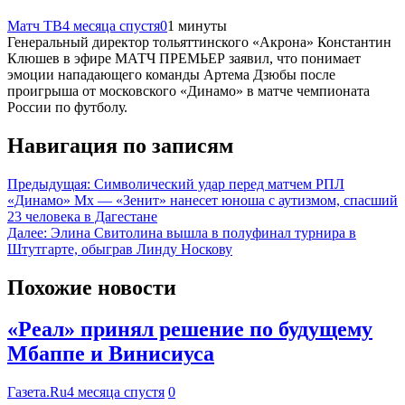
Матч ТВ
4 месяца спустя
0
1 минуты
Генеральный директор тольяттинского «Акрона» Константин
Клюшев в эфире МАТЧ ПРЕМЬЕР заявил, что понимает
эмоции нападающего команды Артема Дзюбы после
проигрыша от московского «Динамо» в матче чемпионата
России по футболу.
Навигация по записям
Предыдущая:
Символический удар перед матчем РПЛ
«Динамо» Мх — «Зенит» нанесет юноша с аутизмом, спасший
23 человека в Дагестане
Далее:
Элина Свитолина вышла в полуфинал турнира в
Штутгарте, обыграв Линду Носкову
Похожие новости
«Реал» принял решение по будущему
Мбаппе и Винисиуса
Газета.Ru
4 месяца спустя
0