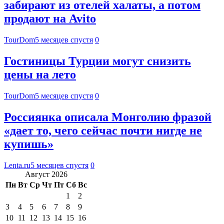
забирают из отелей халаты, а потом
продают на Avito
TourDom
5 месяцев спустя
0
Гостиницы Турции могут снизить
цены на лето
TourDom
5 месяцев спустя
0
Россиянка описала Монголию фразой
«дает то, чего сейчас почти нигде не
купишь»
Lenta.ru
5 месяцев спустя
0
Август 2026
Пн
Вт
Ср
Чт
Пт
Сб
Вс
1
2
3
4
5
6
7
8
9
10
11
12
13
14
15
16