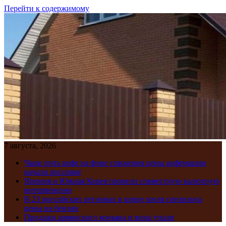
Перейти к содержимому
7 августа, 2026
Чаще пить кофе на фоне снижения цены кофемашин
начали россияне
Япония и Южная Корея провели совместную валютную
интервенцию
В 23 российских регионах в конце июля снизились
цены на бензин
Продажи армянского коньяка и вина упали