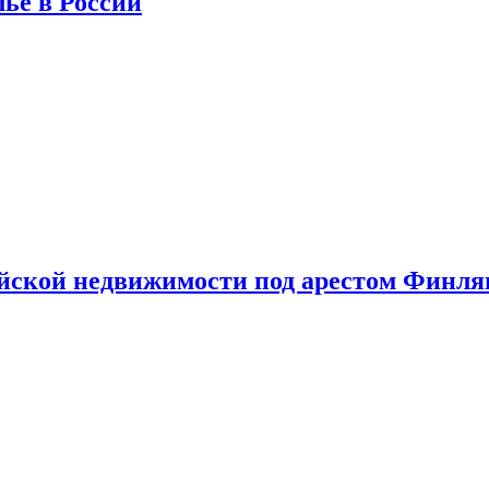
лье в России
ийской недвижимости под арестом Финл