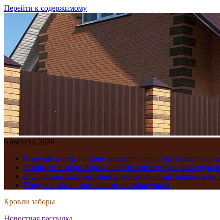
Перейти к содержимому
6 августа, 2026
Чаще пить кофе на фоне снижения цены кофемашин нача
Япония и Южная Корея провели совместную валютную 
В 23 российских регионах в конце июля снизились цены 
Продажи армянского коньяка и вина упали
Кровли заборы
Новостная рассылка