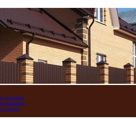
ли россияне
интервенцию
на бензин