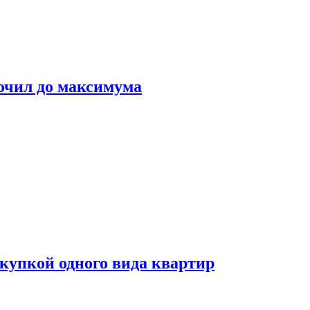
очил до максимума
окупкой одного вида квартир