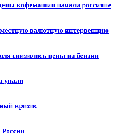
цены кофемашин начали россияне
вместную валютную интервенцию
июля снизились цены на бензин
а упали
зный кризис
х России