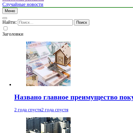
Случайные новости
Меню
Найти:
Заголовки
Названо главное преимущество пок
2 года спустя
2 года спустя