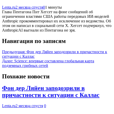
Lenta.ru
2 месяца спустя
0
1 минуты
Глава Пентагона Пит Хегсет на фоне сообщений об
ограничении властями США работы передовых ИИ-моделей
Anthropic прокомментировал их исключение из ведомства. Об
этом он написал в социальной сети Х. Хегсет подчеркнул, что
AnthropicAI выгнали из Пентагона не зря.
Навигация по записям
Предыдущая:
Фон дер Ляйен заподозрили в причастности к
ситуации с Каллас
Далее:
Science: впервые составлена глобальная карта
подземных грибных сетей
Похожие новости
Фон дер Ляйен заподозрили в
причастности к ситуации с Каллас
Lenta.ru
2 месяца спустя
0