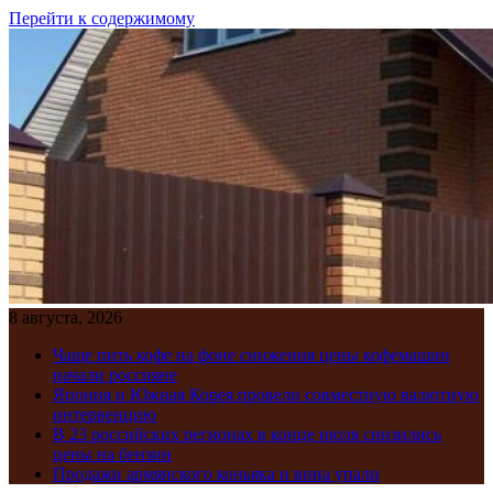
Перейти к содержимому
8 августа, 2026
Чаще пить кофе на фоне снижения цены кофемашин
начали россияне
Япония и Южная Корея провели совместную валютную
интервенцию
В 23 российских регионах в конце июля снизились
цены на бензин
Продажи армянского коньяка и вина упали