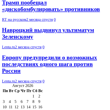
Трамп пообещал
«дискобомбулировать» противников
RT на русском
2 месяца спустя
0
Навроцкий выдвинул ультиматум
Зеленскому
Lenta.ru
2 месяца спустя
0
Европу предупредили о возможных
последствиях одного шага против
России
Lenta.ru
2 месяца спустя
0
Август 2026
Пн
Вт
Ср
Чт
Пт
Сб
Вс
1
2
3
4
5
6
7
8
9
10
11
12
13
14
15
16