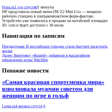
Ferra.ru
1 год спустя
0
1 минуты
HP представила новый мини-ПК Z2 Mini G1a — мощную
рабочую станцию в ультракомпактном форм-факторе.
Устройство уже появилось в продаже на китайской площадке
JD. com и будет доступно с 30 июля.
Навигация по записям
Предыдущая:
В российских городах стали быстрее раскупать
жилье
Далее:
Винтовку «Кощей» добавили в масштабном
обновлении игры Witchfire
Похожие новости
«Самая красивая спортсменка мира»
взволновала мужчин советом для
женщин по игре в гольф
Lenta.ru
4 месяца спустя
0