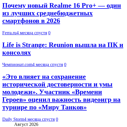
Почему новый Realme 16 Pro+ — один
из лучших среднебюджетных
смартфонов в 2026
Ferra.ru
4 месяца спустя
0
Life is Strange: Reunion вышла на ПК и
консолях
Чемпионат.com
4 месяца спустя
0
«Это влияет на сохранение
исторической достоверности и умы
молодежи». Участник «Времени
Героев» оценил важность видеоигр на
турнире по «Миру Танков»
Daily Storm
4 месяца спустя
0
Август 2026