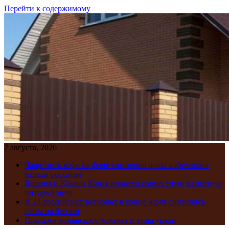
Перейти к содержимому
7 августа, 2026
Чаще пить кофе на фоне снижения цены кофемашин
начали россияне
Япония и Южная Корея провели совместную валютную
интервенцию
В 23 российских регионах в конце июля снизились
цены на бензин
Продажи армянского коньяка и вина упали