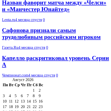
Назван фаворит матча между «Челси»
и «Манчестер Юнайтед»
Lenta.ru
4 месяца спустя
0
Сафонова признали самым
трудолюбивым российским игроком
Газета.Ru
4 месяца спустя
0
Капелло раскритиковал уровень Серии
А
Чемпионат.com
4 месяца спустя
0
Август 2026
Пн
Вт
Ср
Чт
Пт
Сб
Вс
1
2
3
4
5
6
7
8
9
10
11
12
13
14
15
16
17
18
19
20
21
22
23