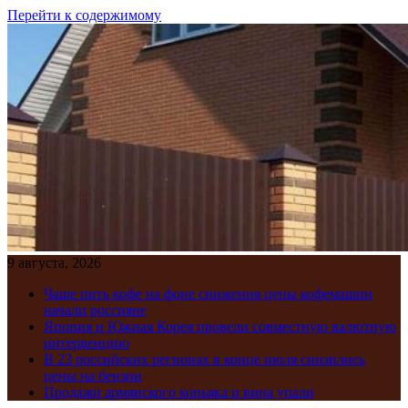
Перейти к содержимому
9 августа, 2026
Чаще пить кофе на фоне снижения цены кофемашин
начали россияне
Япония и Южная Корея провели совместную валютную
интервенцию
В 23 российских регионах в конце июля снизились
цены на бензин
Продажи армянского коньяка и вина упали