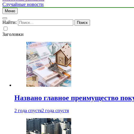
Случайные новости
Меню
Найти:
Заголовки
Названо главное преимущество пок
2 года спустя
2 года спустя