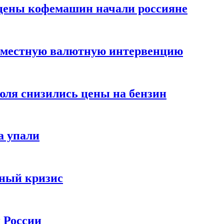
цены кофемашин начали россияне
вместную валютную интервенцию
июля снизились цены на бензин
а упали
зный кризис
х России