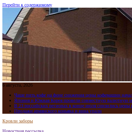
Перейти к содержимому
6 августа, 2026
Чаще пить кофе на фоне снижения цены кофемашин нача
Япония и Южная Корея провели совместную валютную 
В 23 российских регионах в конце июля снизились цены 
Продажи армянского коньяка и вина упали
Кровли заборы
Новостная рассылка