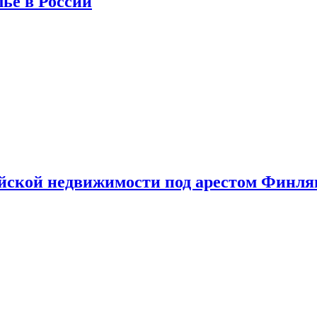
лье в России
ийской недвижимости под арестом Финл