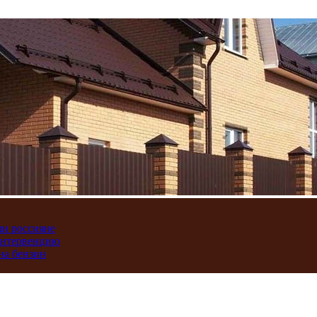
ли россияне
интервенцию
на бензин