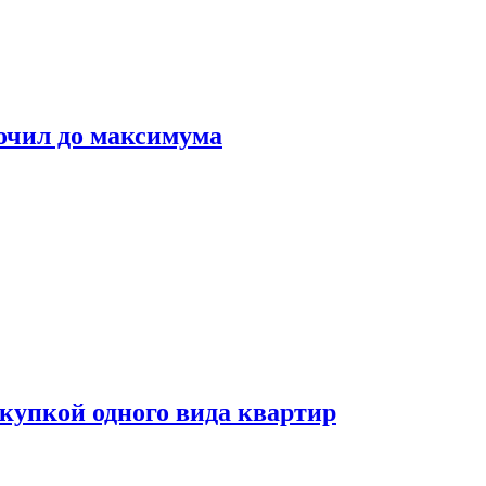
очил до максимума
окупкой одного вида квартир