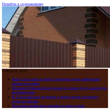
Перейти к содержимому
9 августа, 2026
Чаще пить кофе на фоне снижения цены кофемашин
начали россияне
Япония и Южная Корея провели совместную валютную
интервенцию
В 23 российских регионах в конце июля снизились
цены на бензин
Продажи армянского коньяка и вина упали