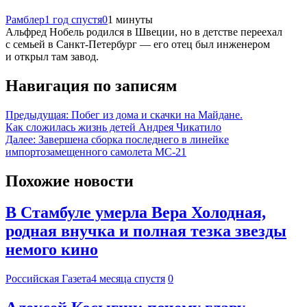
Рамблер
1 год спустя
0
1 минуты
Альфред Нобель родился в Швеции, но в детстве переехал
с семьей в Санкт-Петербург — его отец был инженером
и открыл там завод.
Навигация по записям
Предыдущая:
Побег из дома и скачки на Майдане.
Как сложилась жизнь детей Андрея Чикатило
Далее:
Завершена сборка последнего в линейке
импортозамещенного самолета МС-21
Похожие новости
В Стамбуле умерла Вера Холодная,
родная внучка и полная тезка звезды
немого кино
Российская Газета
4 месяца спустя
0