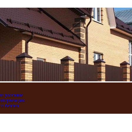
ли россияне
интервенцию
на бензин