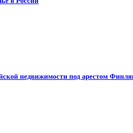
лье в России
ийской недвижимости под арестом Финл