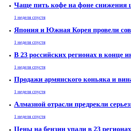
Чаще пить кофе на фоне снижения 
1 неделя спустя
Япония и Южная Корея провели со
1 неделя спустя
В 23 российских регионах в конце 
1 неделя спустя
Продажи армянского коньяка и вин
1 неделя спустя
Алмазной отрасли предрекли серье
1 неделя спустя
Цены на бензин упали в 23 региона