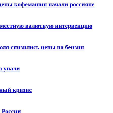
цены кофемашин начали россияне
вместную валютную интервенцию
июля снизились цены на бензин
а упали
зный кризис
х России