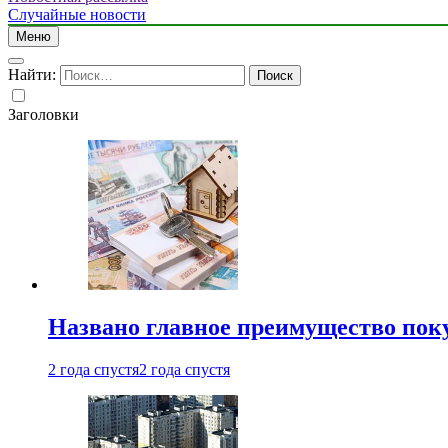
Случайные новости
Меню
Найти:
Заголовки
Названо главное преимущество пок
2 года спустя
2 года спустя