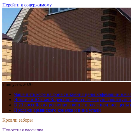
Перейти к содержимому
7 августа, 2026
Чаще пить кофе на фоне снижения цены кофемашин нача
Япония и Южная Корея провели совместную валютную 
В 23 российских регионах в конце июля снизились цены 
Продажи армянского коньяка и вина упали
Кровли заборы
Новостная рассылка