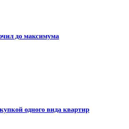
очил до максимума
окупкой одного вида квартир