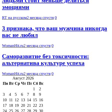
людьми стоит меньше делиться
эмоциями
RT на русском
2 месяца спустя
0
3 признака, что ваш мужчина никогда
вас не любил
WomanHit.ru
2 месяца спустя
0
Саморазвитие без токсичности:
альтернатива культуре успеха
WomanHit.ru
2 месяца спустя
0
Август 2026
Пн
Вт
Ср
Чт
Пт
Сб
Вс
1
2
3
4
5
6
7
8
9
10
11
12
13
14
15
16
17
18
19
20
21
22
23
24
25
26
27
28
29
30