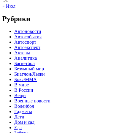
« Июл
Рубрики
Автоновости
Автособытия
Автоспорт
Автоэксперт
Актеры
Аналитика
Баскетбол
Безумный мир
Биатлон/Лыжи
Бокс/MMA
В мире
В России
Вещи
Военные новости
Волейбол
Гаджеты
Дети
Дом и сад
Еда
Звёзды