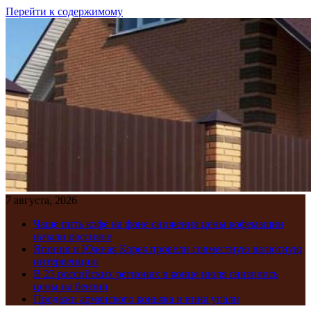
Перейти к содержимому
7 августа, 2026
Чаще пить кофе на фоне снижения цены кофемашин
начали россияне
Япония и Южная Корея провели совместную валютную
интервенцию
В 23 российских регионах в конце июля снизились
цены на бензин
Продажи армянского коньяка и вина упали