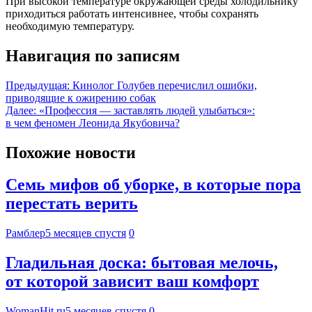
При высокой температуре окружающей среды холодильнику
приходиться работать интенсивнее, чтобы сохранять
необходимую температуру.
Навигация по записям
Предыдущая:
Кинолог Голубев перечислил ошибки,
приводящие к ожирению собак
Далее:
«Профессия — заставлять людей улыбаться»:
в чем феномен Леонида Якубовича?
Похожие новости
Семь мифов об уборке, в которые пора
перестать верить
Рамблер
5 месяцев спустя
0
Гладильная доска: бытовая мелочь,
от которой зависит ваш комфорт
WomanHit.ru
5 месяцев спустя
0