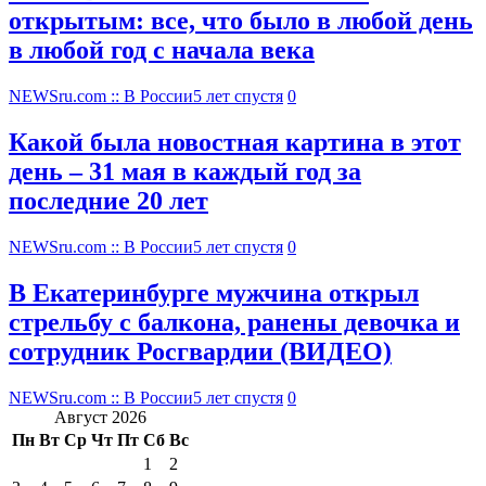
открытым: все, что было в любой день
в любой год с начала века
NEWSru.com :: В России
5 лет спустя
0
Какой была новостная картина в этот
день – 31 мая в каждый год за
последние 20 лет
NEWSru.com :: В России
5 лет спустя
0
В Екатеринбурге мужчина открыл
стрельбу с балкона, ранены девочка и
сотрудник Росгвардии (ВИДЕО)
NEWSru.com :: В России
5 лет спустя
0
Август 2026
Пн
Вт
Ср
Чт
Пт
Сб
Вс
1
2