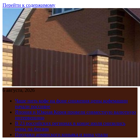
Перейти к содержимому
6 августа, 2026
Чаще пить кофе на фоне снижения цены кофемашин
начали россияне
Япония и Южная Корея провели совместную валютную
интервенцию
В 23 российских регионах в конце июля снизились
цены на бензин
Продажи армянского коньяка и вина упали