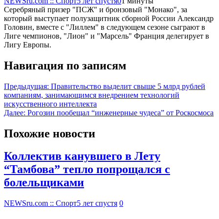
NEWSru.com :: Спорт
5 лет спустя
0
1 минуты
Серебряный призер "ПСЖ" и бронзовый "Монако", за
который выступает полузащитник сборной России Александр
Головин, вместе с "Лиллем" в следующем сезоне сыграют в
Лиге чемпионов, "Лион" и "Марсель" Франция делегирует в
Лигу Европы.
Навигация по записям
Предыдущая:
Правительство выделит свыше 5 млрд рублей
компаниям, занимающимся внедрением технологий
искусственного интеллекта
Далее:
Рогозин пообещал “инженерные чудеса” от Роскосмоса
Похожие новости
Коллектив канувшего в Лету
“Тамбова” тепло попрощался с
болельщиками
NEWSru.com :: Спорт
5 лет спустя
0