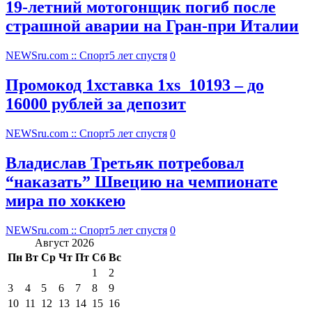
19-летний мотогонщик погиб после
страшной аварии на Гран-при Италии
NEWSru.com :: Спорт
5 лет спустя
0
Промокод 1хставка 1xs_10193 – до
16000 рублей за депозит
NEWSru.com :: Спорт
5 лет спустя
0
Владислав Третьяк потребовал
“наказать” Швецию на чемпионате
мира по хоккею
NEWSru.com :: Спорт
5 лет спустя
0
Август 2026
Пн
Вт
Ср
Чт
Пт
Сб
Вс
1
2
3
4
5
6
7
8
9
10
11
12
13
14
15
16