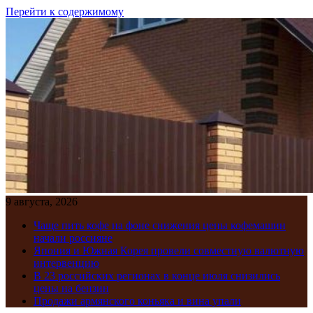
Перейти к содержимому
9 августа, 2026
Чаще пить кофе на фоне снижения цены кофемашин
начали россияне
Япония и Южная Корея провели совместную валютную
интервенцию
В 23 российских регионах в конце июля снизились
цены на бензин
Продажи армянского коньяка и вина упали