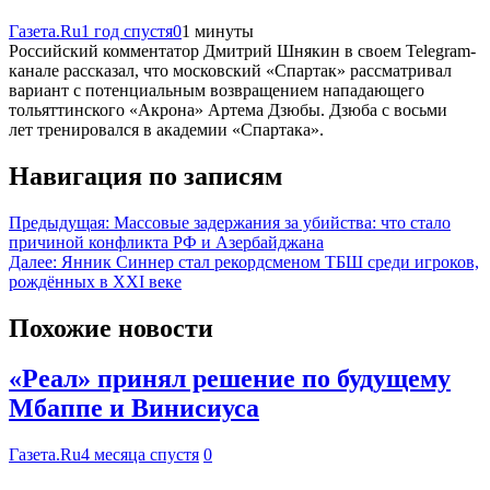
Газета.Ru
1 год спустя
0
1 минуты
Российский комментатор Дмитрий Шнякин в своем Telegram-
канале рассказал, что московский «Спартак» рассматривал
вариант с потенциальным возвращением нападающего
тольяттинского «Акрона» Артема Дзюбы. Дзюба с восьми
лет тренировался в академии «Спартака».
Навигация по записям
Предыдущая:
Массовые задержания за убийства: что стало
причиной конфликта РФ и Азербайджана
Далее:
Янник Синнер стал рекордсменом ТБШ среди игроков,
рождённых в XXI веке
Похожие новости
«Реал» принял решение по будущему
Мбаппе и Винисиуса
Газета.Ru
4 месяца спустя
0