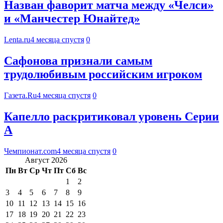
Назван фаворит матча между «Челси»
и «Манчестер Юнайтед»
Lenta.ru
4 месяца спустя
0
Сафонова признали самым
трудолюбивым российским игроком
Газета.Ru
4 месяца спустя
0
Капелло раскритиковал уровень Серии
А
Чемпионат.com
4 месяца спустя
0
Август 2026
Пн
Вт
Ср
Чт
Пт
Сб
Вс
1
2
3
4
5
6
7
8
9
10
11
12
13
14
15
16
17
18
19
20
21
22
23